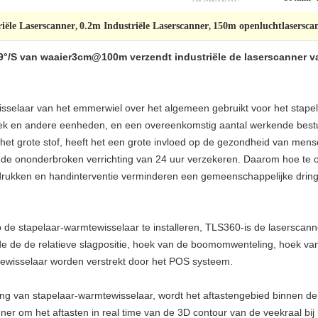
iële Laserscanner
0.2m Industriële Laserscanner
150m openluchtlasersca
,
,
~9°/S van waaier3cm@100m verzendt industriële de laserscanner
selaar van het emmerwiel over het algemeen gebruikt voor het stapel
ek en andere eenheden, en een overeenkomstig aantal werkende bestuu
n het grote stof, heeft het een grote invloed op de gezondheid van me
l de ononderbroken verrichting van 24 uur verzekeren. Daarom hoe te 
jn drukken en handinterventie verminderen een gemeenschappelijke drin
de stapelaar-warmtewisselaar te installeren, TLS360-is de laserscanne
de de de relatieve slagpositie, hoek van de boomomwenteling, hoek v
tewisselaar worden verstrekt door het POS systeem.
ing van stapelaar-warmtewisselaar, wordt het aftastengebied binnen de
nner om het aftasten in real time van de 3D contour van de veekraal bi