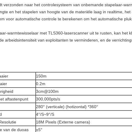
ordt verzonden naar het controlesysteem van onbemande stapelaar-warmt
gte en het stapelen van hoogte van de materiële laag in realtime, het 
em voor automatische controle te berekenen om het automatische plukk
r-warmtewisselaar met TLS360-laserscanner uit te rusten, kan het k
e arbeidsintensiteit van exploitanten te verminderen, en de verrichtings
aier
150m
aier
0.2m
righeid
3cm@100m
het aftastenpunt
300,000pts/s
280° (verticale) (hotizontal) *360°
d
4°/S~9°/S
esolutie
18M Pixels (Externe camera)
e van de duoas
±5°