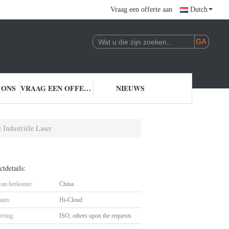
Vraag een offerte aan
Dutch
 ONS
VRAAG EEN OFFERTE AAN
NIEUWS
 Industriële Laser
tdetails:
 van herkomst:
China
aam:
Hi-Cloud
cering:
ISO, others upon the requests