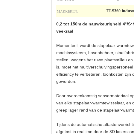
MARKEREN:
TLS360 industr
0,2 tot 150m de nauwkeurigheid 4°/S
veekraal
Momenteel, wordt de stapelaar-warmtewis
machtssysteem, havenbeheer, staalfabri
stellen. wegens het ruwe plaatsmilieu e
is, moet het multiverschuivingspersonee
efficiency te verbeteren, loonkosten zi
geworden.
Door overeenkomstig sensormateriaal op 
van elke stapelaar-warmtewisselaar, en 
greep lager rand van de stapelaar-warm
Tijdens de automatische aftastenverricht
afgetast in realtime door de 3D lasersca