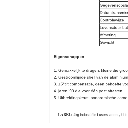
Gegevensopsl
Datumtransmis
Controlewijze
Levensduur batt
Afmeting
Gewicht
Eigenschappen
1. Gemakkelijk te dragen: kleine die groo
2. Gestroomlijnde shell van de aluminium
3. ±5°tilt compensatie, geen behoefte voo
4. jaren '90 die voor één post aftasten
5. Uitbreidingskeus: panoramische came
LABEL:
,
4kg industriële Laserscanner
Lich