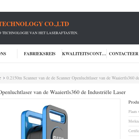
TECHNOLOGY CO.,LTD
D TECHNOLOGIE VAN HET LASERAFTASTEN.
ONS
FABRIEKSREIS
KWALITEITSCONTROLE
CONTACTEER
r
0.2150m Scanner van de de Scanner Openluchtlaser van de Waaiertls360 de
enluchtlaser van de Waaiertls360 de Industriële Laser
Produc
Plaats
Merkn
Certifi