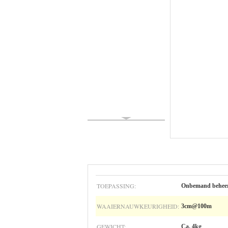
TOEPASSING:
Onbemand beheer
WAAIERNAUWKEURIGHEID:
3cm@100m
GEWICHT:
Ca. 4kg