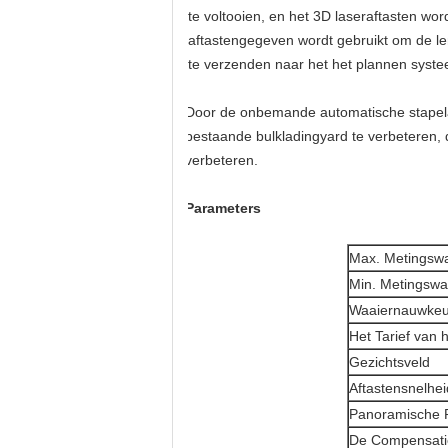
te voltooien, en het 3D laseraftasten w
aftastengegeven wordt gebruikt om de len
te verzenden naar het het plannen syste
Door de onbemande automatische stapelaa
bestaande bulkladingyard te verbeteren, d
verbeteren.
Parameters
Max. Metingswa
Min. Metingswa
Waaiernauwkeu
Het Tarief van 
Gezichtsveld
Aftastensnelhei
Panoramische R
De Compensati