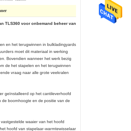
nner
 van TLS360 voor onbemand beheer van
en en het terugwinnen in bulkladingyards
rders moet dit materiaal in werking
nsen. Bovendien wanneer het werk bezig
om de het stapelen en het terugwinnen
gende vraag naar alle grote veekralen
r geïnstalleerd op het cantileverhoofd
an de boomhoogte en de positie van de
 vastgestelde waaier van het hoofd
j het hoofd van stapelaar-warmtewisselaar