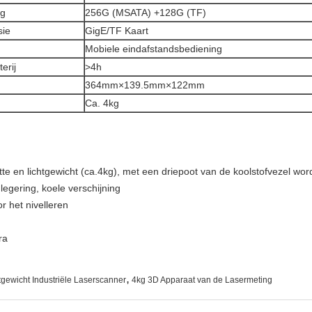
ag
256G (MSATA) +128G (TF)
sie
GigE/TF Kaart
Mobiele eindafstandsbediening
erij
>4h
364mm×139.5mm×122mm
Ca. 4kg
tte en lichtgewicht (ca.4kg), met een driepoot van de koolstofvezel word
legering, koele verschijning
r het nivelleren
ra
,
tgewicht Industriële Laserscanner
4kg 3D Apparaat van de Lasermeting