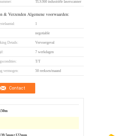
nummer:
TLS360 industriële laserscanner
en & Verzenden Algemene voorwaarden:
stelaantal:
1
negotiable
king Details:
Vervoergeval
jd:
7 werkdagen
gscondities:
T/T
ng vermogen:
50 reeksen/maand
Contact
 150m
139.5mm×122mm