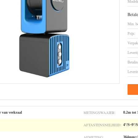
Model
Betal
Min. be
Prijs:
Verpak
Leverti
Betalin
Leveri
METINGSWAAIER:
 van veekraal
0.2m tot
AFTASTENSNELHEID:
4°/S~9°/S
AFMETING:
364mm×