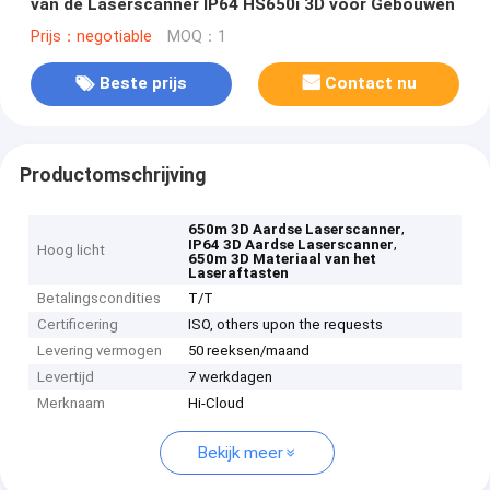
van de Laserscanner IP64 HS650i 3D voor Gebouwen
Prijs：negotiable
MOQ：1
Beste prijs
Contact nu
Productomschrijving
,
650m 3D Aardse Laserscanner
,
IP64 3D Aardse Laserscanner
Hoog licht
650m 3D Materiaal van het
Laseraftasten
Betalingscondities
T/T
Certificering
ISO, others upon the requests
Levering vermogen
50 reeksen/maand
Levertijd
7 werkdagen
Merknaam
Hi-Cloud
Bekijk meer