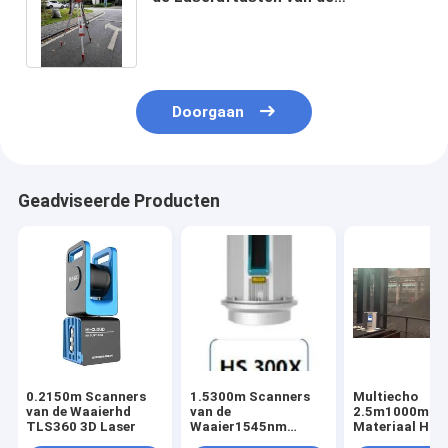
Laserscanner IP64 HS650i 3D voor
Gebouwen
Doorgaan
Geadviseerde Producten
0.2150m Scanners
1.5300m Scanners
Multiecho
van de Waaierhd
van de
2.5m1000m 3D
TLS360 3D Laser
Waaier1545nm
Materiaal HS1
HS300X de
van de